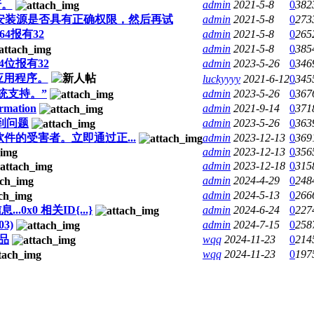
行。
admin
2021-5-8
0
382
查安装源是否具有正确权限，然后再试
admin
2021-5-8
0
273
装64报有32
admin
2021-5-8
0
265
admin
2021-5-8
0
385
64位报有32
admin
2023-5-26
0
346
此应用程序。
luckyyyy
2021-6-12
0
345
系统支持。”
admin
2023-5-26
0
367
mation
admin
2021-9-14
0
371
时遇到问题
admin
2023-5-26
0
363
版软件的受害者。立即通过正...
admin
2023-12-13
0
369
admin
2023-12-13
0
356
admin
2023-12-18
0
315
admin
2024-4-29
0
248
admin
2024-5-13
0
266
0x0 相关ID{...}
admin
2024-6-24
0
227
03)
admin
2024-7-15
0
258
品
wqq
2024-11-23
0
214
wqq
2024-11-23
0
197