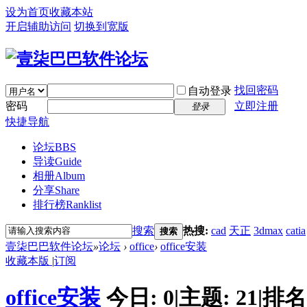
设为首页
收藏本站
开启辅助访问
切换到宽版
找回密码
自动登录
密码
立即注册
登录
快捷导航
论坛
BBS
导读
Guide
相册
Album
分享
Share
排行榜
Ranklist
搜索
热搜:
cad
天正
3dmax
catia
搜索
壹柒巴巴软件论坛
»
论坛
›
office
›
office安装
收藏本版
|
订阅
office安装
今日:
0
|
主题:
21
|
排名