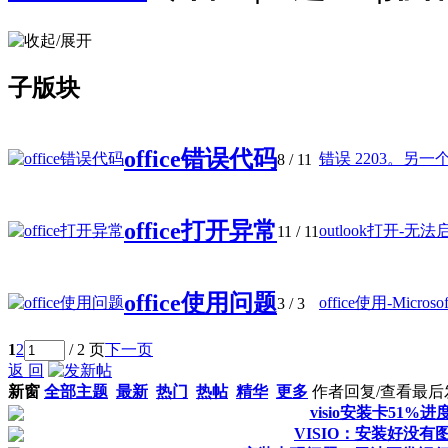
子版块
office错误代码
错误 2203。另一个
8
/ 11
office打开异常
outlook打开-无法启动M
11
/ 11
office使用问题
office使用-Microsoft 
3
/ 3
1
2
/ 2 页
下一页
返 回
新窗
全部主题
最新
热门
热帖
精华
更多
作者
回复/查看
最后
visio安装卡51%进
VISIO：安装好没有