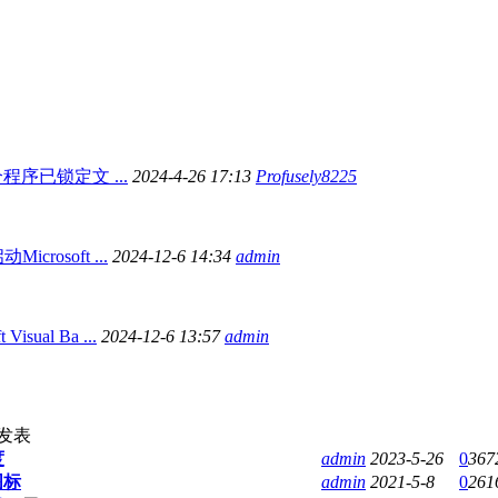
程序已锁定文 ...
2024-4-26 17:13
Profusely8225
icrosoft ...
2024-12-6 14:34
admin
Visual Ba ...
2024-12-6 13:57
admin
发表
度
admin
2023-5-26
0
367
图标
admin
2021-5-8
0
261