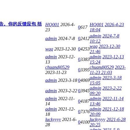
告。你的反馈应包 括
HQ001
2026-4-
HQ001
2026-4-23
0
617
23
18:04
admin
2024-7-8
admin
2024-7-8
0
2412
10:12
wqq
2023-12-30
wqq
2023-12-30
0
4253
21:46
admin
2023-12-
admin
2023-12-13
0
3383
13
15:24
chuandj0529
chuandj0529
2023-
0
3395
2023-11-23
11-23 21:03
admin
2023-3-18
admin
2023-3-18
0
4069
15:05
admin
2023-2-22
admin
2023-2-22
0
3945
09:20
admin
2022-11-
admin
2022-11-14
0
4187
14
13:46
admin
2021-12-
admin
2021-12-18
0
7376
18
20:09
luckyyyy
2021-6-
luckyyyy
2021-6-28
0
4100
28
20:25
admin
2021-5-9