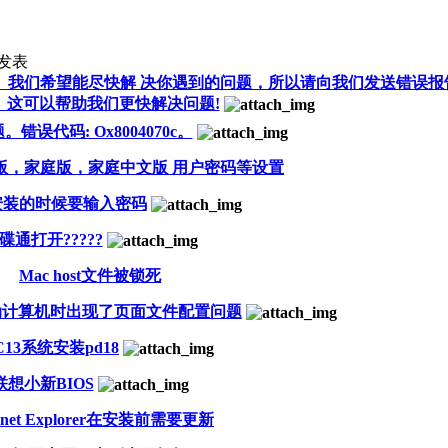
发表
不便。我们希望能尽快解 决你遇到的问题，所以请向我们发送错误报
文件。这可以帮助我们更快解决问题!
错误代码: Ox8004070c。
 专业版，家庭版，家庭中文版 用户密码等设置
安装的时候要输入密码
碟通打开?????
Mac host文件被锁死
启动计算机时出现了页面文件配置问题
C13系统安装pd18
联想小新BIOS
ernet Explorer在安装前需要更新