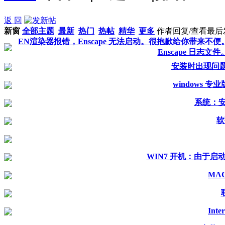
返 回
新窗
全部主题
最新
热门
热帖
精华
更多
作者
回复/查看
最后
EN渲染器报错，Enscape 无法启动。很抱歉给你带来
Enscape 日志
安装时出现问题。
windows
系统：
软
WIN7 开机：由于
MA
Int