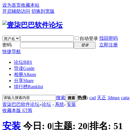
设为首页
收藏本站
开启辅助访问
切换到宽版
找回密码
自动登录
密码
立即注册
登录
快捷导航
论坛
BBS
导读
Guide
相册
Album
分享
Share
排行榜
Ranklist
搜索
热搜:
cad
天正
3dmax
catia
搜索
壹柒巴巴软件论坛
»
论坛
›
系统
›
安装
收藏本版
|
订阅
安装
今日:
0
|
主题:
20
|
排名:
51