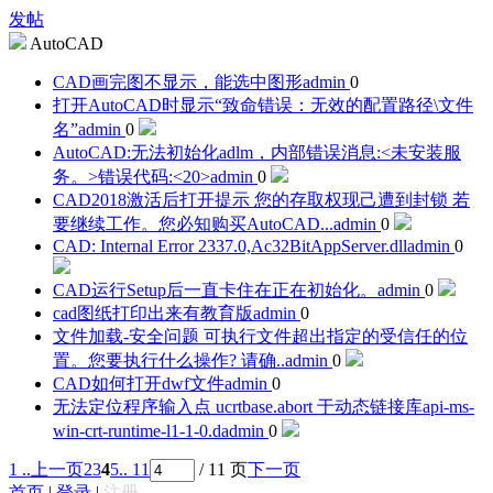
发帖
AutoCAD
CAD画完图不显示，能选中图形
admin
0
打开AutoCAD时显示“致命错误：无效的配置路径\文件
名”
admin
0
AutoCAD:无法初始化adlm，内部错误消息:<未安装服
务。>错误代码:<20>
admin
0
CAD2018激活后打开提示 您的存取权现己遭到封锁 若
要继续工作。您必知购买AutoCAD...
admin
0
CAD: Internal Error 2337.0,Ac32BitAppServer.dll
admin
0
CAD运行Setup后一直卡住在正在初始化。
admin
0
cad图纸打印出来有教育版
admin
0
文件加载-安全问题 可执行文件超出指定的受信任的位
置。您要执行什么操作? 请确..
admin
0
CAD如何打开dwf文件
admin
0
无法定位程序输入点 ucrtbase.abort 于动态链接库api-ms-
win-crt-runtime-l1-1-0.d
admin
0
1 ..
上一页
2
3
4
5
.. 11
/ 11 页
下一页
首页
|
登录
|
注册