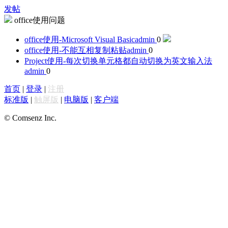
发帖
office使用问题
office使用-Microsoft Visual Basic
admin
0
office使用-不能互相复制粘贴
admin
0
Project使用-每次切换单元格都自动切换为英文输入法
admin
0
首页
|
登录
|
注册
标准版
|
触屏版
|
电脑版
|
客户端
© Comsenz Inc.