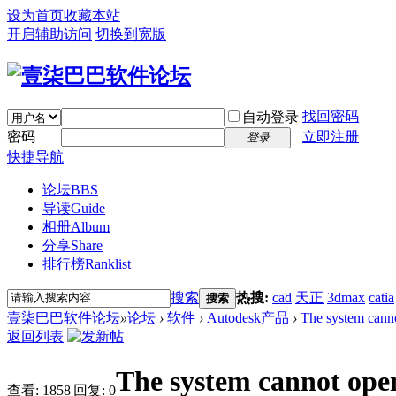
设为首页
收藏本站
开启辅助访问
切换到宽版
找回密码
自动登录
密码
立即注册
登录
快捷导航
论坛
BBS
导读
Guide
相册
Album
分享
Share
排行榜
Ranklist
搜索
热搜:
cad
天正
3dmax
catia
搜索
壹柒巴巴软件论坛
»
论坛
›
软件
›
Autodesk产品
›
The system cannot
返回列表
The system cannot open 
查看:
1858
|
回复:
0