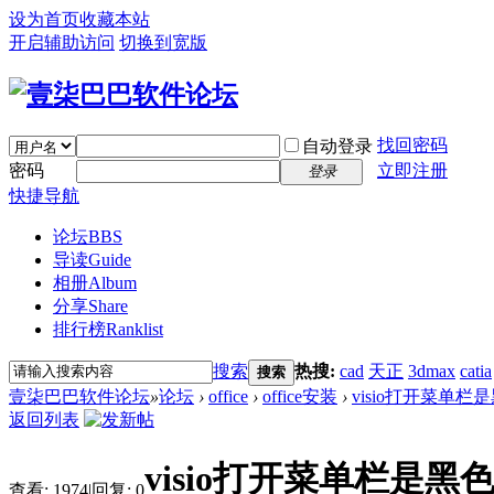
设为首页
收藏本站
开启辅助访问
切换到宽版
找回密码
自动登录
密码
立即注册
登录
快捷导航
论坛
BBS
导读
Guide
相册
Album
分享
Share
排行榜
Ranklist
搜索
热搜:
cad
天正
3dmax
catia
搜索
壹柒巴巴软件论坛
»
论坛
›
office
›
office安装
›
visio打开菜单栏
返回列表
visio打开菜单栏是黑
查看:
1974
|
回复:
0