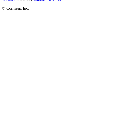
© Comsenz Inc.