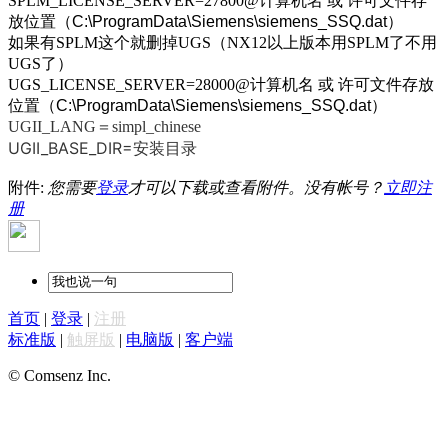
SPLM_LICENSE_SERVER=27800@计算机名 或 许可文件存
放位置（
C:\ProgramData\Siemens\siemens_SSQ.dat
）
如果有SPLM这个就删掉UGS（NX12以上版本用SPLM了不用
UGS了）
UGS_LICENSE_SERVER=28000@计算机名
或 许可文件存放
位置（
C:\ProgramData\Siemens\siemens_SSQ.dat
）
UGII_LANG＝simpl_chinese
UGII_BASE_DIR=安装目录
附件:
您需要
登录
才可以下载或查看附件。没有帐号？
立即注
册
首页
|
登录
|
注册
标准版
|
触屏版
|
电脑版
|
客户端
© Comsenz Inc.