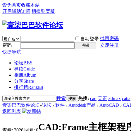
设为首页
收藏本站
开启辅助访问
切换到宽版
找回密码
自动登录
密码
立即注册
登录
快捷导航
论坛
BBS
导读
Guide
相册
Album
分享
Share
排行榜
Ranklist
搜索
热搜:
cad
天正
3dmax
catia
搜索
壹柒巴巴软件论坛
»
论坛
›
软件
›
Autodesk产品
›
AutoCAD
›
CA
返回列表
CAD:Frame主框架
查看:
3028
|
回复:
0