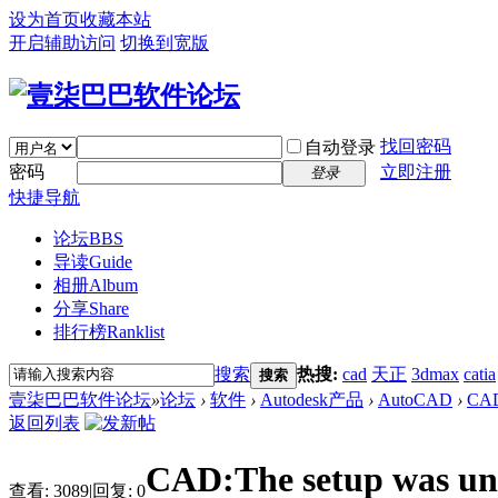
设为首页
收藏本站
开启辅助访问
切换到宽版
找回密码
自动登录
密码
立即注册
登录
快捷导航
论坛
BBS
导读
Guide
相册
Album
分享
Share
排行榜
Ranklist
搜索
热搜:
cad
天正
3dmax
catia
搜索
壹柒巴巴软件论坛
»
论坛
›
软件
›
Autodesk产品
›
AutoCAD
›
CAD:
返回列表
CAD:The setup was unabl
查看:
3089
|
回复:
0