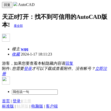
AutoCAD
回复
天正8打开：找不到可信用的AutoCAD版
本!
看全部
楼主
wqq
收藏
2024-1-17 18:11:23
游客，如果您要查看本帖隐藏内容请
回复
附件:
您需要
登录
才可以下载或查看附件。没有帐号？
立即注
册
首页
|
登录
|
注册
标准版
|
触屏版
|
电脑版
|
客户端