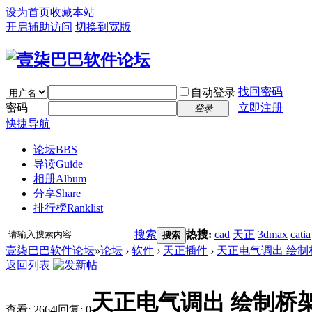
设为首页
收藏本站
开启辅助访问
切换到宽版
找回密码
自动登录
密码
立即注册
登录
快捷导航
论坛
BBS
导读
Guide
相册
Album
分享
Share
排行榜
Ranklist
搜索
热搜:
cad
天正
3dmax
catia
搜索
壹柒巴巴软件论坛
»
论坛
›
软件
›
天正插件
›
天正电气调出 绘制
返回列表
天正电气调出 绘制桥
查看:
2664
|
回复:
0