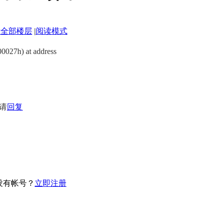
示全部楼层
|
阅读模式
常
0027h) at address
请
回复
没有帐号？
立即注册