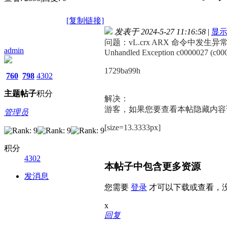
[复制链接]
发表于 2024-5-27 11:16:58
|
显
问题：vL.crx ARX 命令中发生异
admin
Unhandled Exception c0000027 (c000
1729ba99h
760
798
4302
主题
帖子
积分
解决：
游客，如果您要查看本帖隐藏内容
管理员
[size=13.3333px]
积分
4302
本帖子中包含更多资源
发消息
您需要
登录
才可以下载或查看，
x
回复