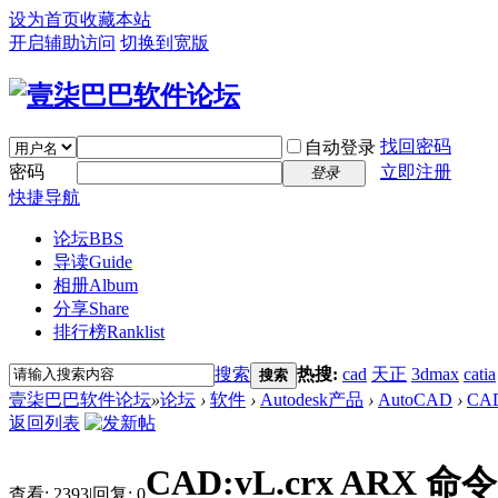
设为首页
收藏本站
开启辅助访问
切换到宽版
找回密码
自动登录
密码
立即注册
登录
快捷导航
论坛
BBS
导读
Guide
相册
Album
分享
Share
排行榜
Ranklist
搜索
热搜:
cad
天正
3dmax
catia
搜索
壹柒巴巴软件论坛
»
论坛
›
软件
›
Autodesk产品
›
AutoCAD
›
CA
返回列表
CAD:vL.crx ARX
查看:
2393
|
回复:
0