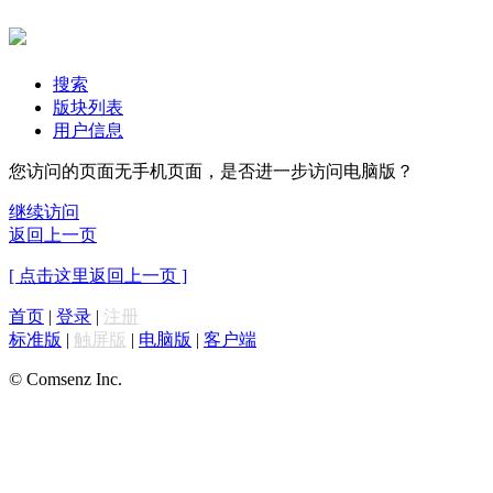
搜索
版块列表
用户信息
您访问的页面无手机页面，是否进一步访问电脑版？
继续访问
返回上一页
[ 点击这里返回上一页 ]
首页
|
登录
|
注册
标准版
|
触屏版
|
电脑版
|
客户端
© Comsenz Inc.