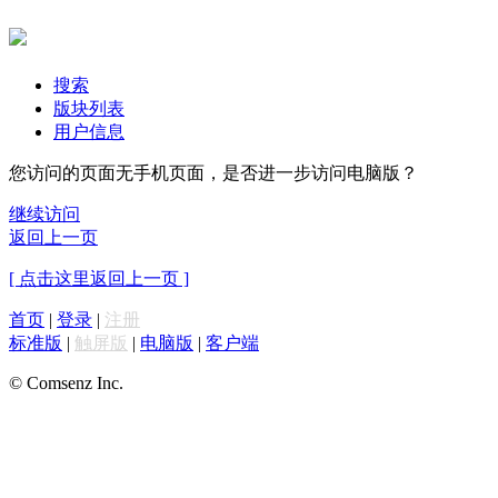
搜索
版块列表
用户信息
您访问的页面无手机页面，是否进一步访问电脑版？
继续访问
返回上一页
[ 点击这里返回上一页 ]
首页
|
登录
|
注册
标准版
|
触屏版
|
电脑版
|
客户端
© Comsenz Inc.