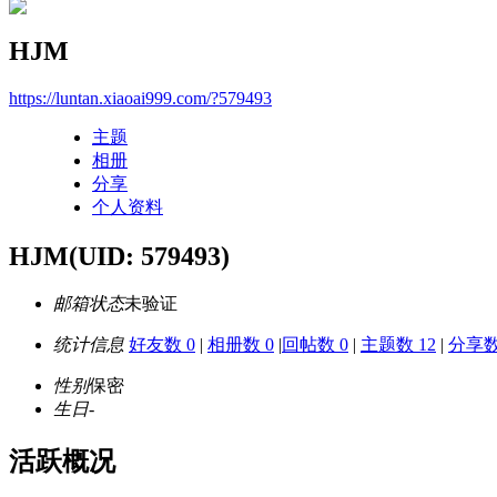
HJM
https://luntan.xiaoai999.com/?579493
主题
相册
分享
个人资料
HJM
(UID: 579493)
邮箱状态
未验证
统计信息
好友数 0
|
相册数 0
|
回帖数 0
|
主题数 12
|
分享数
性别
保密
生日
-
活跃概况