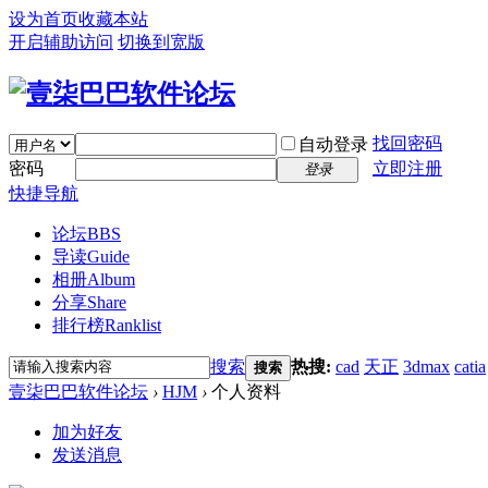
设为首页
收藏本站
开启辅助访问
切换到宽版
找回密码
自动登录
密码
立即注册
登录
快捷导航
论坛
BBS
导读
Guide
相册
Album
分享
Share
排行榜
Ranklist
搜索
热搜:
cad
天正
3dmax
catia
搜索
壹柒巴巴软件论坛
›
HJM
›
个人资料
加为好友
发送消息