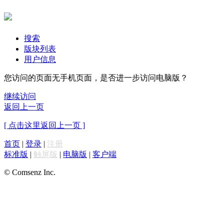
搜索
版块列表
用户信息
您访问的页面无手机页面，是否进一步访问电脑版？
继续访问
返回上一页
[ 点击这里返回上一页 ]
首页
|
登录
|
注册
标准版
|
触屏版
|
电脑版
|
客户端
© Comsenz Inc.