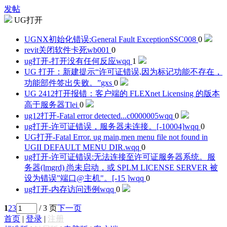
发帖
UG打开
UGNX初始化错误:General Fault Exception
SSC008
0
revit关闭软件卡死
wb001
0
ug打开-打开没有任何反应
wqq
1
UG 打开：新建提示“许可证错误,因为标记功能不存在，
功能部件签出失败。”
gxs
0
UG 2412打开报错：客户端的 FLEXnet Licensing 的版本
高于服务器
Tlei
0
ug12打开-Fatal error detected...c0000005
wqq
0
ug打开-许可证错误，服务器未连接。[-10004]
wqq
0
UG打开-Fatal Error. ug main,men menu file not found in
UGII DEFAULT MENU DIR.
wqq
0
ug打开-许可证错误:无法连接至许可证服务器系统。服
务器(lmgrd) 尚未启动，或 SPLM LICENSE SERVER 被
设为错误”端口@主机"。[-15 ]
wqq
0
ug打开-内存访问违例
wqq
0
1
2
3
/ 3 页
下一页
首页
|
登录
|
注册