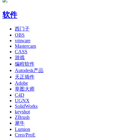
软件
西门子
OBS
vmware
Mastercam
CASS
游戏
编程软件
Autodesk产品
天正插件
Adobe
草图大师
C4D
UGNX
SolidWorks
keyshot
ZBrush
犀牛
Lumion
Creo/ProE