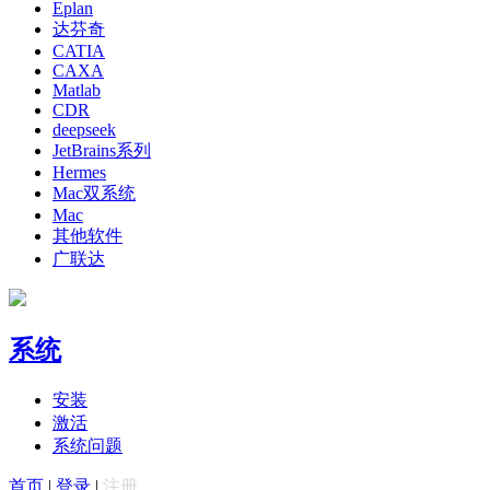
Eplan
达芬奇
CATIA
CAXA
Matlab
CDR
deepseek
JetBrains系列
Hermes
Mac双系统
Mac
其他软件
广联达
系统
安装
激活
系统问题
首页
|
登录
|
注册