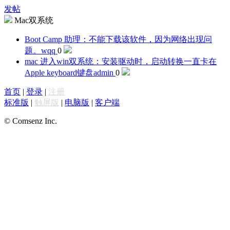
发帖
Mac双系统
Boot Camp 助理：不能下载该软件，因为网络出现问
题。
wqq
0
mac 进入win双系统：安装驱动时，启动转换一直卡在
Apple keyboard键盘
admin
0
首页
|
登录
|
注册
标准版
|
触屏版
|
电脑版
|
客户端
© Comsenz Inc.