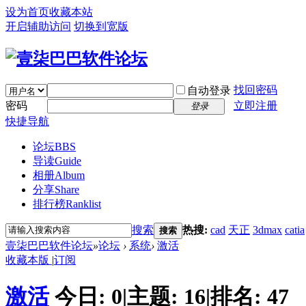
设为首页
收藏本站
开启辅助访问
切换到宽版
找回密码
自动登录
密码
立即注册
登录
快捷导航
论坛
BBS
导读
Guide
相册
Album
分享
Share
排行榜
Ranklist
搜索
热搜:
cad
天正
3dmax
catia
搜索
壹柒巴巴软件论坛
»
论坛
›
系统
›
激活
收藏本版
|
订阅
激活
今日:
0
|
主题:
16
|
排名:
47