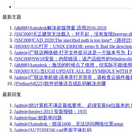
最新主题
[dk888]
Autodesk解决盗版弹窗 适用2016-2018
[SSC008]
天正建筑无法载入：对不起，没有发现linetype.d
[SSC008]
CAD 2020:The specified path is too long*（路
[HQ001]
UG打开：UNIX ERROR: errno 9: Bad file descriptor
[admin]
广联达网络锁-打开文件提示这是一个版本号为【1.0
[SSC008]
SW18安装：内部错误：该产品组件的WindowsIns
[dk888]
Autodesk：激活的时候点了借用，但实际不能借用
[HQ001]
UG:当UGII UPDATE ALL ID SYMBOLS WI
[admin]
广联达单机锁-清单库打开异常，请检查云插件服
[Profusely8225]
软件切换语言或乱码解决步骤
最新回复
[admin]
此计算机不满足最低要求。 必须安装64位版本的 Micros
[admin]
project 2013 安装报错：1935
[admin]
mac:钥匙串问题
[admin]
Autodesk；错误1606，无法访问网络位置setup
[admin]
AUTODESK:cad界面字体乱码