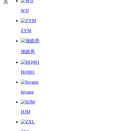
员
WJJ
ZYM
张皓亮
HQ001
fuyang
HJM