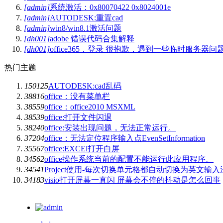
[admin]
系统激活：0x80070422 0x8024001e
[admin]
AUTODESK:重置cad
[admin]
win8/win8.1激活问题
[dh001]
adobe 错误代码合集解释
[dh001]
office365，登录 很抱歉，遇到一些临时服务器问
热门主题
150125
AUTODESK:cad乱码
38816
office：没有菜单栏
38559
office：office2010 MSXML
38539
office:打开文件闪退
38240
office:安装出现问题，无法正常运行。
37204
office：无法定位程序输入点EvenSetInformation
35567
office:EXCEl打开白屏
34562
office操作系统当前的配置不能运行此应用程序。
34541
Project使用-每次切换单元格都自动切换为英文输入
34183
visio打开屏幕一直闪 屏幕会不停的抖动是怎么回事