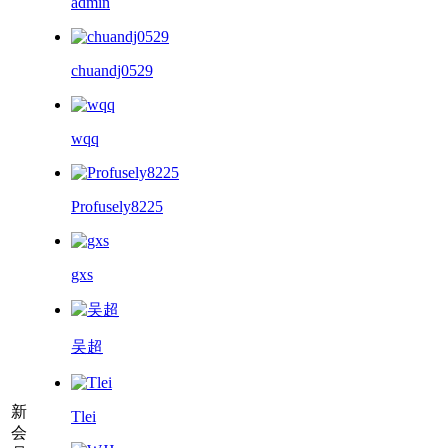
admin
chuandj0529
wqq
Profusely8225
gxs
吴超
新
Tlei
会