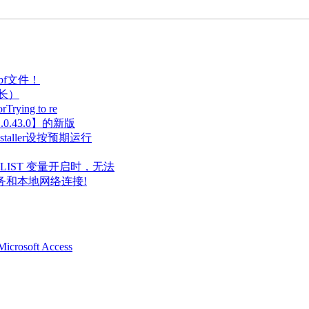
bf文件！
径过长）
Trying to re
.43.0】的新版
taller设按预期运行
TH PLIST 变量开启时，无法
务和本地网络连接!
oft Access