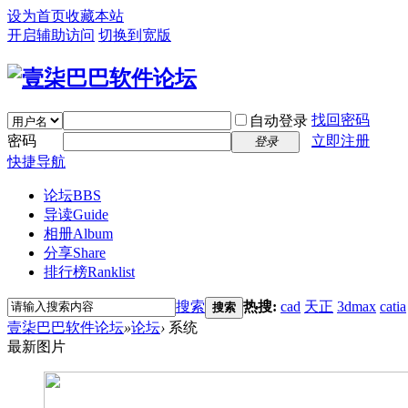
设为首页
收藏本站
开启辅助访问
切换到宽版
找回密码
自动登录
密码
立即注册
登录
快捷导航
论坛
BBS
导读
Guide
相册
Album
分享
Share
排行榜
Ranklist
搜索
热搜:
cad
天正
3dmax
catia
搜索
壹柒巴巴软件论坛
»
论坛
›
系统
最新图片