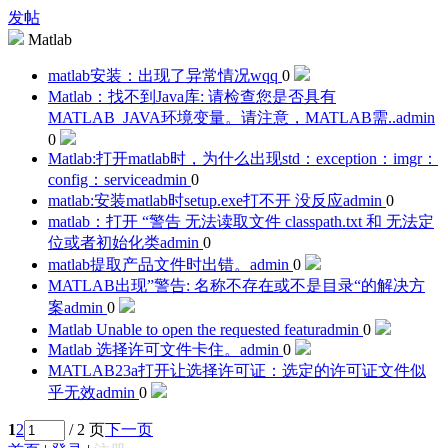
发帖
Matlab
matlab安装：出现了异常情况
wqq
0
Matlab：找不到Java库: 请检查您是否具有
MATLAB_JAVA环境变量。请注意，MATLAB需..
admin
0
Matlab:打开matlab时，为什么出现std：exception：imgr：
config：service
admin
0
matlab:安装matlab时setup.exe打不开 没反应
admin
0
matlab：打开 “警告 无法读取文件 classpath.txt 和 无法定
位或者初始化类
admin
0
matlab提取产品文件时出错。
admin
0
MATLAB出现”警告: 名称不存在或不是目录“的解决方
案
admin
0
Matlab Unable to open the requested featur
admin
0
Matlab 选择许可文件卡住。
admin
0
MATLAB23a打开让选择许可证：选定的许可证文件似
乎无效
admin
0
1
2
/ 2 页
下一页