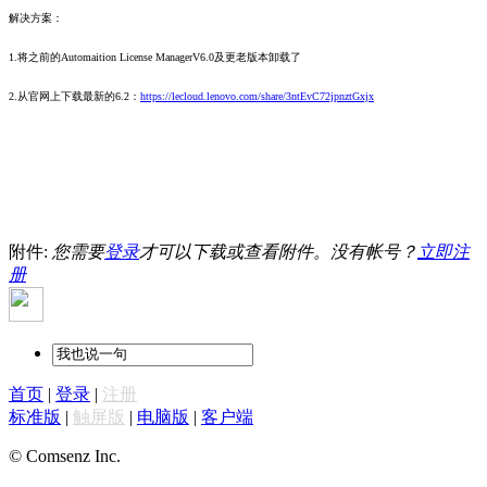
解
决方案：
1.将之前的Automaition License ManagerV6.0及更老版本卸载了
2.从官网上下载最新的6.2：
https://lecloud.lenovo.com/share/3ntEvC72jpnztGxjx
附件:
您需要
登录
才可以下载或查看附件。没有帐号？
立即注
册
首页
|
登录
|
注册
标准版
|
触屏版
|
电脑版
|
客户端
© Comsenz Inc.