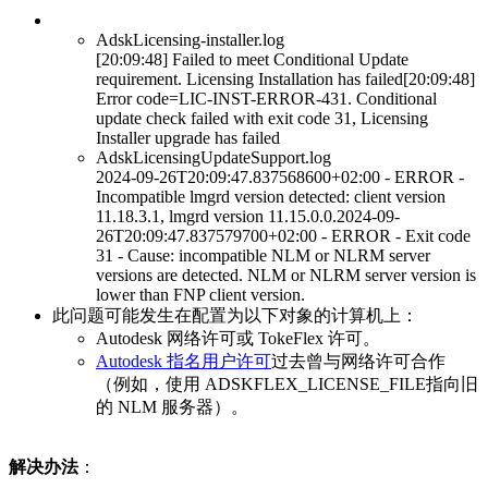
AdskLicensing-installer.log
[20:09:48] Failed to meet Conditional Update
requirement. Licensing Installation has failed[20:09:48]
Error code=LIC-INST-ERROR-431. Conditional
update check failed with exit code 31, Licensing
Installer upgrade has failed
AdskLicensingUpdateSupport.log
2024-09-26T20:09:47.837568600+02:00 - ERROR -
Incompatible lmgrd version detected: client version
11.18.3.1, lmgrd version 11.15.0.0.2024-09-
26T20:09:47.837579700+02:00 - ERROR - Exit code
31 - Cause: incompatible NLM or NLRM server
versions are detected. NLM or NLRM server version is
lower than FNP client version.
此问题可能发生在配置为以下对象的计算机上：
Autodesk 网络许可或 TokeFlex 许可。
Autodesk 指名用户许可
过去曾与网络许可合作
（例如，使用 ADSKFLEX_LICENSE_FILE指向旧
的 NLM 服务器）。
解决办法
：