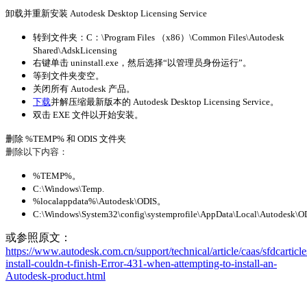
卸载并重新安装 Autodesk Desktop Licensing Service
转到文件夹：C：\Program Files （x86）\Common Files\Autodesk
Shared\AdskLicensing
右键单击 uninstall.exe，然后选择“以管理员身份运行”。
等到文件夹变空。
关闭所有 Autodesk 产品。
下载
并解压缩最新版本的 Autodesk Desktop Licensing Service。
双击 EXE 文件以开始安装。
删除 %TEMP% 和 ODIS 文件夹
删除以下内容：
%TEMP%。
C:\Windows\Temp.
%localappdata%\Autodesk\ODIS。
C:\Windows\System32\config\systemprofile\AppData\Local\Autodesk\O
或参照原文：
https://www.autodesk.com.cn/support/technical/article/caas/sfdcarticl
install-couldn-t-finish-Error-431-when-attempting-to-install-an-
Autodesk-product.html