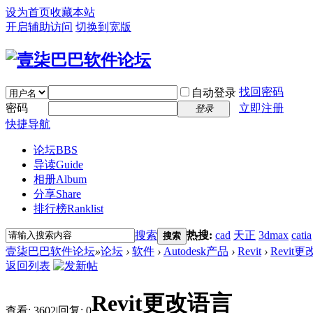
设为首页
收藏本站
开启辅助访问
切换到宽版
找回密码
自动登录
密码
立即注册
登录
快捷导航
论坛
BBS
导读
Guide
相册
Album
分享
Share
排行榜
Ranklist
搜索
热搜:
cad
天正
3dmax
catia
搜索
壹柒巴巴软件论坛
»
论坛
›
软件
›
Autodesk产品
›
Revit
›
Revit
返回列表
Revit更改语言
查看:
3602
|
回复:
0