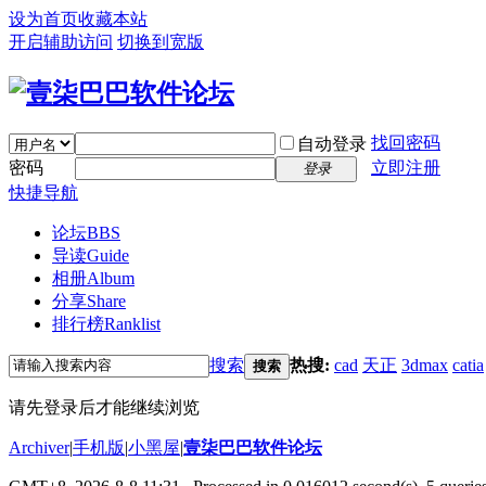
设为首页
收藏本站
开启辅助访问
切换到宽版
找回密码
自动登录
密码
立即注册
登录
快捷导航
论坛
BBS
导读
Guide
相册
Album
分享
Share
排行榜
Ranklist
搜索
热搜:
cad
天正
3dmax
catia
搜索
请先登录后才能继续浏览
Archiver
|
手机版
|
小黑屋
|
壹柒巴巴软件论坛