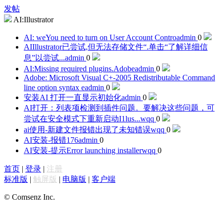
发帖
AI:Illustrator
AI: weYou need to turn on User Account Contro
admin
0
AIIllustrator已尝试,但无法存储文件“.单击“了解详细信
息”以尝试...
admin
0
AI:Missing required plugins.Adobe
admin
0
Adobe: Microsoft Visual C+-2005 Redistributable Command
line option syntax e
admin
0
安装AI 打开一直显示初始化
admin
0
AI打开：列表项检测到插件问题。要解决这些问题，可
尝试在安全模式下重新启动I1lus...
wqq
0
ai使用-新建文件报错出现了未知错误
wqq
0
AI安装-报错176
admin
0
AI安装-提示Error launching installer
wqq
0
首页
|
登录
|
注册
标准版
|
触屏版
|
电脑版
|
客户端
© Comsenz Inc.