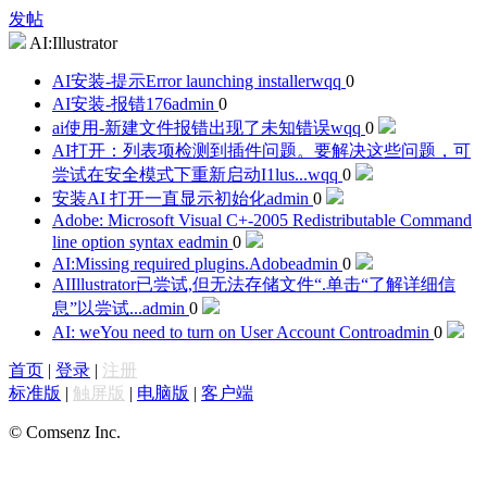
发帖
AI:Illustrator
AI安装-提示Error launching installer
wqq
0
AI安装-报错176
admin
0
ai使用-新建文件报错出现了未知错误
wqq
0
AI打开：列表项检测到插件问题。要解决这些问题，可
尝试在安全模式下重新启动I1lus...
wqq
0
安装AI 打开一直显示初始化
admin
0
Adobe: Microsoft Visual C+-2005 Redistributable Command
line option syntax e
admin
0
AI:Missing required plugins.Adobe
admin
0
AIIllustrator已尝试,但无法存储文件“.单击“了解详细信
息”以尝试...
admin
0
AI: weYou need to turn on User Account Contro
admin
0
首页
|
登录
|
注册
标准版
|
触屏版
|
电脑版
|
客户端
© Comsenz Inc.