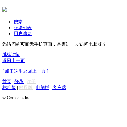
搜索
版块列表
用户信息
您访问的页面无手机页面，是否进一步访问电脑版？
继续访问
返回上一页
[ 点击这里返回上一页 ]
首页
|
登录
|
注册
标准版
|
触屏版
|
电脑版
|
客户端
© Comsenz Inc.