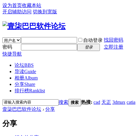
设为首页
收藏本站
开启辅助访问
切换到宽版
找回密码
自动登录
密码
立即注册
登录
快捷导航
论坛
BBS
导读
Guide
相册
Album
分享
Share
排行榜
Ranklist
搜索
热搜:
cad
天正
3dmax
catia
搜索
壹柒巴巴软件论坛
›
分享
分享