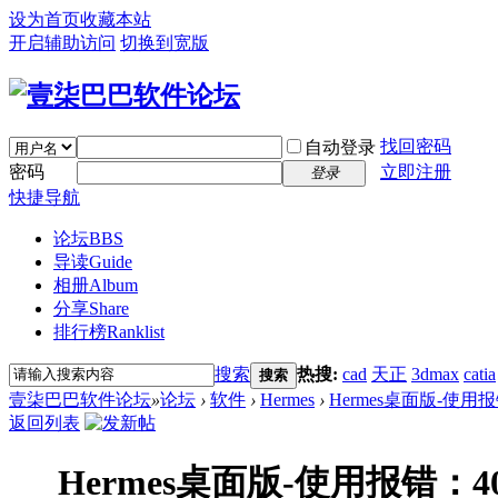
设为首页
收藏本站
开启辅助访问
切换到宽版
找回密码
自动登录
密码
立即注册
登录
快捷导航
论坛
BBS
导读
Guide
相册
Album
分享
Share
排行榜
Ranklist
搜索
热搜:
cad
天正
3dmax
catia
搜索
壹柒巴巴软件论坛
»
论坛
›
软件
›
Hermes
›
Hermes桌面版-使用报错：403,
返回列表
Hermes桌面版-使用报错：403,Error