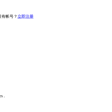
没有帐号？
立即注册
s .