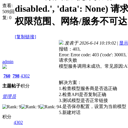
查看:
disabled.', 'data'
509
|
回
复:
0
权限范围、网络/服务不可
[复制链接]
发表于 2026-6-14 10:19:02
|
显
报错：403,
Error: Error code: 403 ('code': 30003, 
请求失败
admin
模型服务调用未成功。常见原因:A
760
798
4302
解决方案：
主题
帖子
积分
1.检查模型服务商是否选正确
2.检查API是否复制正确
管理员
3.测试模型是否正常链接
4.是否保存配置，设置为当前模型
5.新建对话
积分
4302