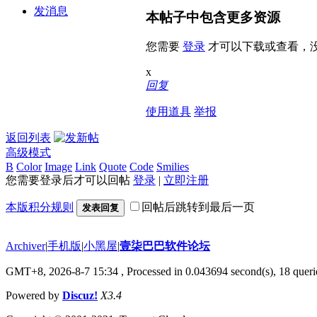
发消息
本帖子中包含更多资源
您需要
登录
才可以下载或查看，
x
回复
使用道具
举报
返回列表
高级模式
B
Color
Image
Link
Quote
Code
Smilies
您需要登录后才可以回帖
登录
|
立即注册
本版积分规则
回帖后跳转到最后一页
发表回复
Archiver
|
手机版
|
小黑屋
|
壹柒巴巴软件论坛
GMT+8, 2026-8-7 15:34
, Processed in 0.043694 second(s), 18 querie
Powered by
Discuz!
X3.4