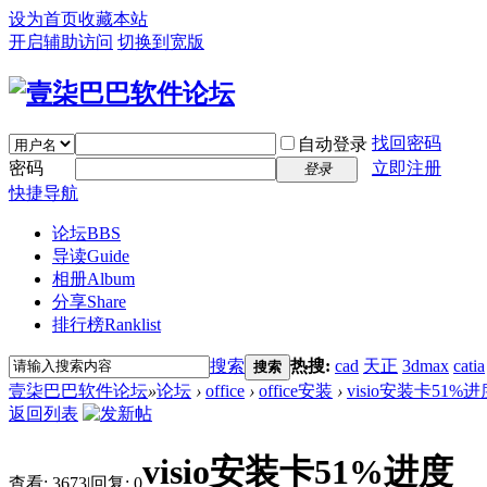
设为首页
收藏本站
开启辅助访问
切换到宽版
找回密码
自动登录
密码
立即注册
登录
快捷导航
论坛
BBS
导读
Guide
相册
Album
分享
Share
排行榜
Ranklist
搜索
热搜:
cad
天正
3dmax
catia
搜索
壹柒巴巴软件论坛
»
论坛
›
office
›
office安装
›
visio安装卡51%进
返回列表
visio安装卡51%进度
查看:
3673
|
回复:
0