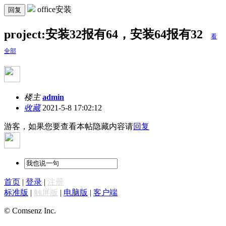
office安装
回复
project:安装32报有64，安装64报有32
看
全部
楼主
admin
收藏
2021-5-8 17:02:12
游客，如果您要查看本帖隐藏内容请
回复
首页
|
登录
|
注册
标准版
|
触屏版
|
电脑版
|
客户端
© Comsenz Inc.