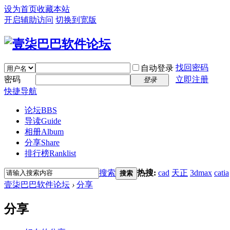
设为首页
收藏本站
开启辅助访问
切换到宽版
找回密码
自动登录
密码
立即注册
登录
快捷导航
论坛
BBS
导读
Guide
相册
Album
分享
Share
排行榜
Ranklist
搜索
热搜:
cad
天正
3dmax
catia
搜索
壹柒巴巴软件论坛
›
分享
分享