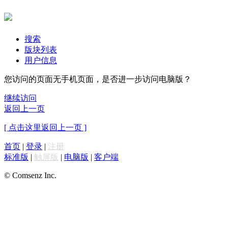
搜索
版块列表
用户信息
您访问的页面无手机页面，是否进一步访问电脑版？
继续访问
返回上一页
[ 点击这里返回上一页 ]
首页
|
登录
|
注册
标准版
|
触屏版
|
电脑版
|
客户端
© Comsenz Inc.