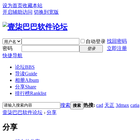
设为首页
收藏本站
开启辅助访问
切换到宽版
找回密码
自动登录
密码
立即注册
登录
快捷导航
论坛
BBS
导读
Guide
相册
Album
分享
Share
排行榜
Ranklist
搜索
热搜:
cad
天正
3dmax
catia
搜索
壹柒巴巴软件论坛
›
分享
分享