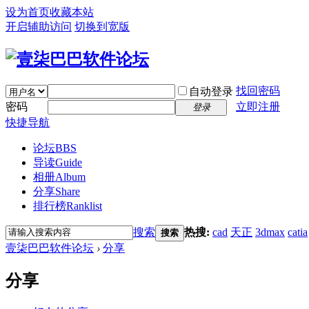
设为首页
收藏本站
开启辅助访问
切换到宽版
找回密码
自动登录
密码
立即注册
登录
快捷导航
论坛
BBS
导读
Guide
相册
Album
分享
Share
排行榜
Ranklist
搜索
热搜:
cad
天正
3dmax
catia
搜索
壹柒巴巴软件论坛
›
分享
分享