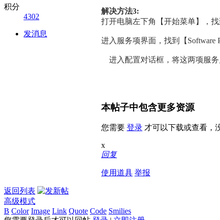
积分
解决方法3:
4302
打开电脑左下角【开始菜单】，找到【
发消息
进入服务项界面，找到【Software Prote
进入配置对话框，将这两项服务
本帖子中包含更多资源
您需要
登录
才可以下载或查看，
x
回复
使用道具
举报
返回列表
高级模式
B
Color
Image
Link
Quote
Code
Smilies