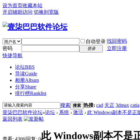
设为首页
收藏本站
开启辅助访问
切换到宽版
找回密码
自动登录
密码
立即注册
登录
快捷导航
论坛
BBS
导读
Guide
相册
Album
分享
Share
排行榜
Ranklist
搜索
热搜:
cad
天正
3dmax
catia
搜索
壹柒巴巴软件论坛
»
论坛
›
系统
›
激活
›
此 Windows副本不是正
返回列表
此 Windows副本不是
查看:
4306
|
回复:
0