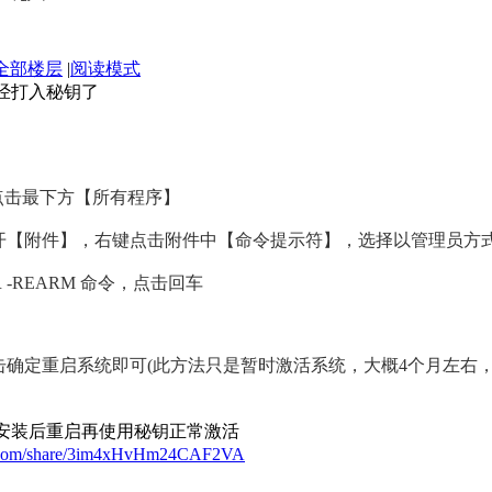
全部楼层
|
阅读模式
,已经打入秘钥了
点击最下方【所有程序】
开【附件】，右键点击附件中【命令提示符】，选择以管理员方
 -REARM 命令，点击回车
击确定重启系统即可(此方法只是暂时激活系统，大概4个月左右
all安装后重启再使用秘钥正常激活
ovo.com/share/3im4xHvHm24CAF2VA