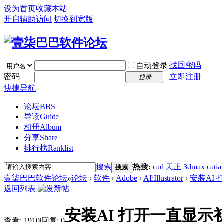
设为首页
收藏本站
开启辅助访问
切换到宽版
找回密码
自动登录
密码
立即注册
登录
快捷导航
论坛
BBS
导读
Guide
相册
Album
分享
Share
排行榜
Ranklist
搜索
热搜:
cad
天正
3dmax
catia
搜索
壹柒巴巴软件论坛
»
论坛
›
软件
›
Adobe
›
AI:Illustrator
›
安装AI
返回列表
安装AI 打开一直显示
查看:
1910
|
回复:
0